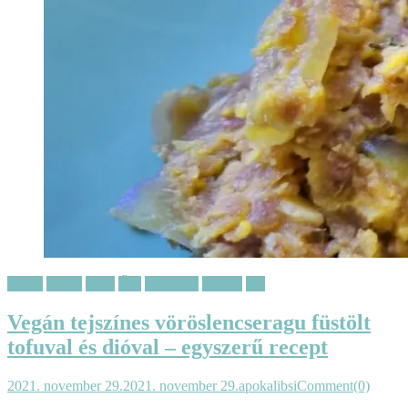
Főétel
Gyors
Nyár
Ősz
Receptek
Tavasz
Tél
Vegán tejszínes vöröslencseragu füstölt
tofuval és dióval – egyszerű recept
2021. november 29.
2021. november 29.
apokalibsi
Comment(0)