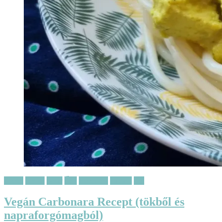
Főétel
Gyors
Nyár
Ősz
Receptek
Tavasz
Tél
Vegán Carbonara Recept (tökből és
napraforgómagból)