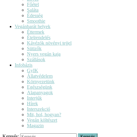
Főétel
Saláta
Édesség
Smoothie
Vegánbarát helyek
Éttermek
Ételrendelés
Kávézók növényi tejjel
Sütizők
Nyers vegán kaja
Szállások
Infobázis
GyIK
Állatvédelem
Környezetünk
Egészségünk
Alapanyagok
Interjúk
Hírek
Interszekció
Mit, hol, hogyan?
Vegán költészet
Magazin
Keresés: