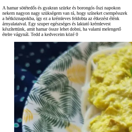
A hamar sötétedős és gyakran szürke és borongós őszi napokon
nekem nagyon nagy szükségem van rá, hogy színeket csempésszek
a hétköznapokba, így ez a krémleves feldobta az étkezést élénk
árnyalataival. Egy szuper egészséges és laktató krémlevest
készítettünk, amit hamar össze lehet dobni, ha valami melengető
ételre vágynál. Tedd a kedveceim közé 0