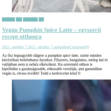
Édesség
Ősz
Receptek
Tél
Vegán Pumpkin Spice Latte – egyszerű
recept otthonra
2021. október 7.
2021. október 7.
apokalibsi
Comment(0)
Az ősz legnagyobb slágere a pumpkin spice latte, szinte minden
kávézóban belefuthatsz ilyenkor. Fűszeres, hangulatos, meleg ital és
valójában nem is nehéz elkészíteni. Ha szeretnéd otthon is
kipróbálni a gazdaságosabb, etikusabb verzióját, ami garantáltan
vegán is, olvass tovább! Tedd a kedveceim közé 0