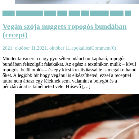
Főétel
Gluténmentes
Gyors
Nyár
Olcsó
Ősz
Receptek
Tavasz
Tél
Vegán szója nuggets ropogós bundában
(recept)
2021. október 11.
2021. október 11.
apokalibsi
Comment(0)
Mindenki ismeri a nagy gyorsétteremláncban kapható, ropogós
bundában felszolgált falatkákat. Az egész a textúrákon múlik – kívül
ropogós, belül omlós – és egy kicsi kreativitással te is megalkothatod
őket. A legjobb hír hogy vegánul is elkészítheted, ezzel a recepttel
tutira nem ártasz egy léleknek sem, valamint a bolygót és a
pénztárcádat is kímélheted vele. Húsevő […]