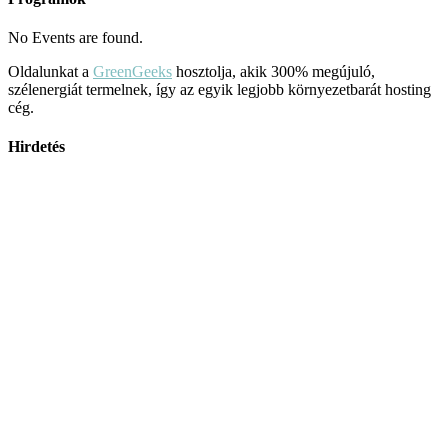
No Events are found.
Oldalunkat a
GreenGeeks
hosztolja, akik 300% megújuló,
szélenergiát termelnek, így az egyik legjobb környezetbarát hosting
cég.
Hirdetés