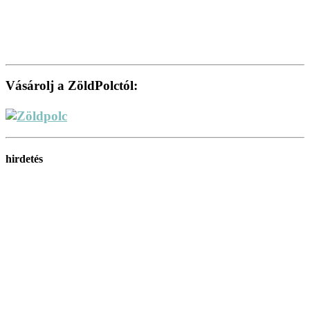
Vásárolj a ZöldPolctól:
hirdetés