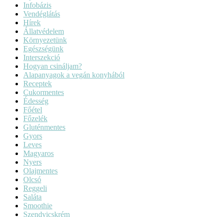
Infobázis
Vendéglátás
Hírek
Állatvédelem
Környezetünk
Egészségünk
Interszekció
Hogyan csináljam?
Alapanyagok a vegán konyhából
Receptek
Cukormentes
Édesség
Főétel
Főzelék
Gluténmentes
Gyors
Leves
Magyaros
Nyers
Olajmentes
Olcsó
Reggeli
Saláta
Smoothie
Szendvicskrém