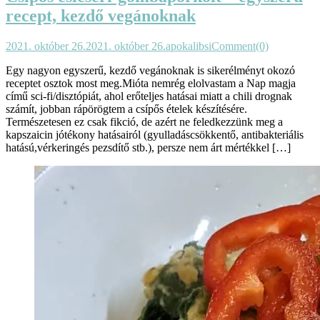
recept, kezdő vegánoknak
2021. október 26.
2021. október 26.
apokalibsi
Comment(0)
Egy nagyon egyszerű, kezdő vegánoknak is sikerélményt okozó
receptet osztok most meg.Mióta nemrég elolvastam a Nap magja
című sci-fi/disztópiát, ahol erőteljes hatásai miatt a chili drognak
számít, jobban rápörögtem a csípős ételek készítésére.
Természetesen ez csak fikció, de azért ne feledkezzünk meg a
kapszaicin jótékony hatásairól (gyulladáscsökkentő, antibakteriális
hatású,vérkeringés pezsdítő stb.), persze nem árt mértékkel […]