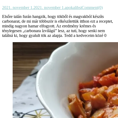
2021. november 1.
2021. november 1.
apokalibsi
Comment(0)
Elsőre talán furán hangzik, hogy tökből és magvakból készíts
carbonarat, de mi már többször is elkészítettük itthon ezt a receptet,
mindig nagyon hamar elfogyott. Az eredmény krémes és
ténylegesen „carbonara ízvilágú” lesz, az tuti, hogy senki nem
találná ki, hogy gyalult tök az alapja. Tedd a kedveceim közé 0