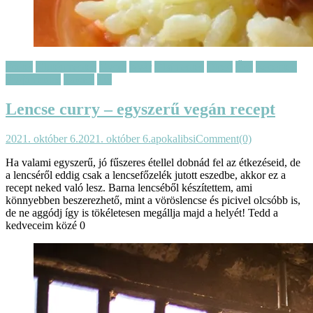
Főétel
Gluténmentes
Gyors
Nyár
Olajmentes
Olcsó
Ősz
Receptek
Szójamentes
Tavasz
Tél
Lencse curry – egyszerű vegán recept
2021. október 6.
2021. október 6.
apokalibsi
Comment(0)
Ha valami egyszerű, jó fűszeres étellel dobnád fel az étkezéseid, de
a lencséről eddig csak a lencsefőzelék jutott eszedbe, akkor ez a
recept neked való lesz. Barna lencséből készítettem, ami
könnyebben beszerezhető, mint a vöröslencse és picivel olcsóbb is,
de ne aggódj így is tökéletesen megállja majd a helyét! Tedd a
kedveceim közé 0