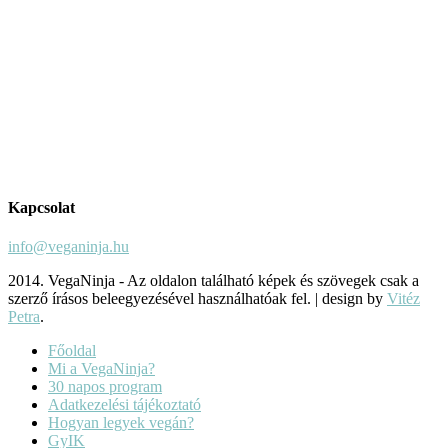
Kapcsolat
info@veganinja.hu
2014. VegaNinja - Az oldalon található képek és szövegek csak a
szerző írásos beleegyezésével használhatóak fel.
|
design by
Vitéz
Petra
.
Főoldal
Mi a VegaNinja?
30 napos program
Adatkezelési tájékoztató
Hogyan legyek vegán?
GyIK