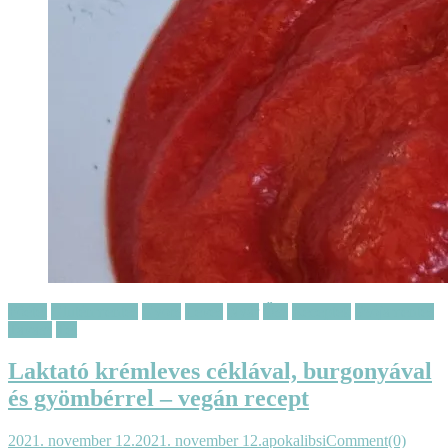
Főétel
Gluténmentes
Gyors
Leves
Nyár
Ősz
Receptek
Szójamentes
Tavasz
Tél
Laktató krémleves céklával, burgonyával
és gyömbérrel – vegán recept
2021. november 12.
2021. november 12.
apokalibsi
Comment(0)