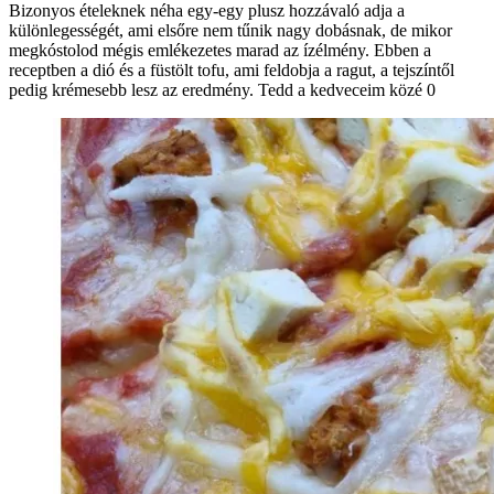
Bizonyos ételeknek néha egy-egy plusz hozzávaló adja a
különlegességét, ami elsőre nem tűnik nagy dobásnak, de mikor
megkóstolod mégis emlékezetes marad az ízélmény. Ebben a
receptben a dió és a füstölt tofu, ami feldobja a ragut, a tejszíntől
pedig krémesebb lesz az eredmény. Tedd a kedveceim közé 0