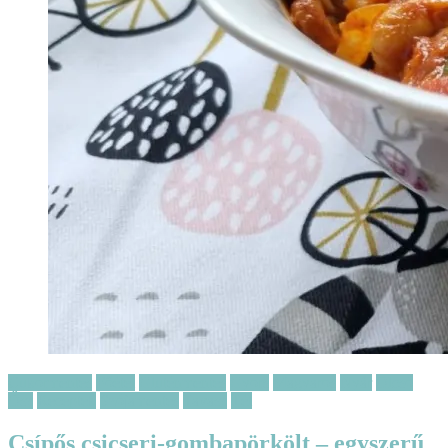
Cukormentes
Főétel
Gluténmentes
Gyors
Magyaros
Nyár
Olcsó
Ősz
Receptek
Szójamentes
Tavasz
Tél
Csípős csicseri-gombapörkölt – egyszerű