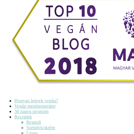
Hogyan legyek vegán?
Vegán menügenerátor
30 napos program
Receptek
Reggeli
Szendvicskrém
Leves