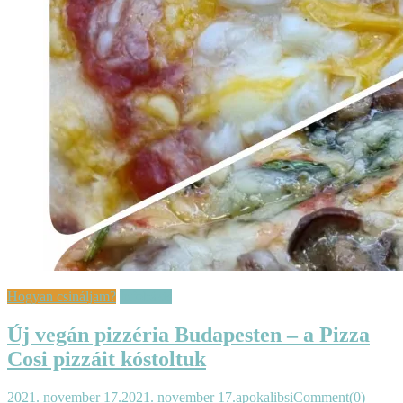
Hogyan csináljam?
Infobázis
Új vegán pizzéria Budapesten – a Pizza
Cosi pizzáit kóstoltuk
2021. november 17.
2021. november 17.
apokalibsi
Comment(0)