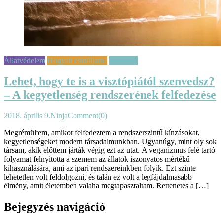
Állatvédelem
Hogyan csináljam?
Infobázis
Lehet, hogy te is a visztópiától szenvedsz?
– A kegyetlenség rendszerének felfedezése
2018. április 9.
Ninja
Comment(0)
Megrémültem, amikor felfedeztem a rendszerszintű kínzásokat,
kegyetlenségeket modern társadalmunkban. Ugyanúgy, mint oly sok
társam, akik előttem járták végig ezt az utat. A veganizmus felé tartó
folyamat felnyitotta a szemem az állatok iszonyatos mértékű
kihasználására, ami az ipari rendszereinkben folyik. Ezt szinte
lehetetlen volt feldolgozni, és talán ez volt a legfájdalmasabb
élmény, amit életemben valaha megtapasztaltam. Rettenetes a […]
Bejegyzés navigáció