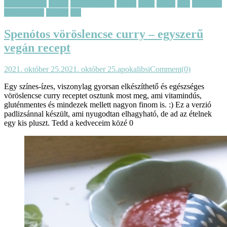
Cukormentes
Főétel
Gluténmentes
Gyors
Nyár
Olcsó
Ősz
Receptek
Szójamentes
Tavasz
Tél
Spenótos vöröslencse curry – egyszerű
vegán recept
2021. október 25.
2021. október 25.
apokalibsi
Comment(0)
Egy színes-ízes, viszonylag gyorsan elkészíthető és egészséges
vöröslencse curry receptet osztunk most meg, ami vitamindús,
gluténmentes és mindezek mellett nagyon finom is. :) Ez a verzió
padlizsánnal készült, ami nyugodtan elhagyható, de ad az ételnek
egy kis pluszt. Tedd a kedveceim közé 0