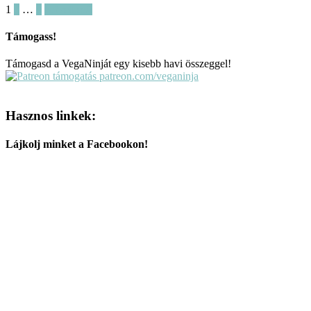
1
2
…
4
Következő
Támogass!
Támogasd a VegaNinját egy kisebb havi összeggel!
patreon.com/veganinja
Hasznos linkek:
Lájkolj minket a Facebookon!