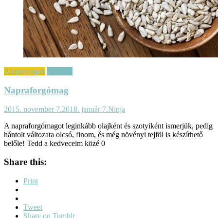
Alapanyagok
Magvak
Napraforgómag
2015. november 7.
2018. január 7.
Ninja
A napraforgómagot leginkább olajként és szotyiként ismerjük, pedig
hántolt változata olcsó, finom, és még növényi tejföl is készíthető
belőle! Tedd a kedveceim közé 0
Share this:
Print
Tweet
Share on Tumblr