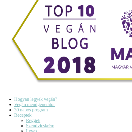
Hogyan legyek vegán?
Vegán menügenerátor
30 napos program
Receptek
Reggeli
Szendvicskrém
Leves