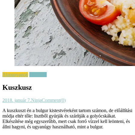
Alapanyagok
Gabonák
Kuszkusz
2018. január 7.
Ninja
Comment(0)
A kuszkuszt én a bulgur kistestvéreként tar­tom számon, de előállítási
módja eltér tőle: lisztből gyúrják és szárítják a golyócskákat.
Elkészítése még egyszerűbb, mert csak forró vízzel kell leönteni, és
állni hagyni, és ugyanúgy használható, mint a bulgur.