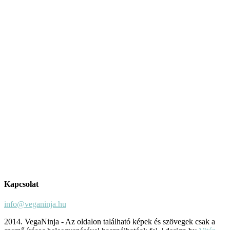
Kapcsolat
info@veganinja.hu
2014. VegaNinja - Az oldalon található képek és szövegek csak a