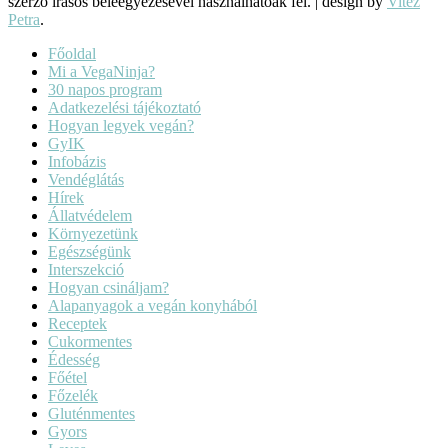
szerző írásos beleegyezésével használhatóak fel.
|
design by
Vitéz
Petra
.
Főoldal
Mi a VegaNinja?
30 napos program
Adatkezelési tájékoztató
Hogyan legyek vegán?
GyIK
Infobázis
Vendéglátás
Hírek
Állatvédelem
Környezetünk
Egészségünk
Interszekció
Hogyan csináljam?
Alapanyagok a vegán konyhából
Receptek
Cukormentes
Édesség
Főétel
Főzelék
Gluténmentes
Gyors