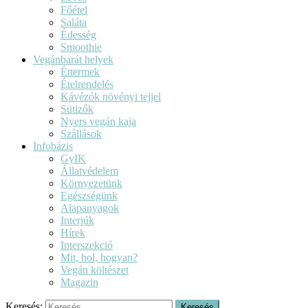
Főétel
Saláta
Édesség
Smoothie
Vegánbarát helyek
Éttermek
Ételrendelés
Kávézók növényi tejjel
Sütizők
Nyers vegán kaja
Szállások
Infobázis
GyIK
Állatvédelem
Környezetünk
Egészségünk
Alapanyagok
Interjúk
Hírek
Interszekció
Mit, hol, hogyan?
Vegán költészet
Magazin
Keresés: