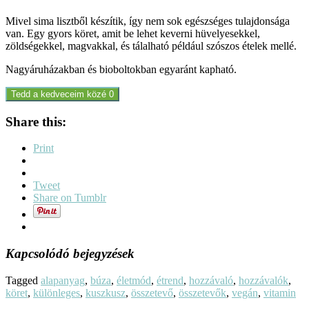
Mivel sima lisztből készítik, így nem sok egészséges tulajdonsága
van. Egy gyors köret, amit be lehet keverni hüvelyesekkel,
zöldségekkel, magvakkal, és tálalható például szószos ételek mellé.
Nagyáruházakban és bioboltokban egyaránt kapható.
Tedd a kedveceim közé
0
Share this:
Print
Tweet
Share on Tumblr
Kapcsolódó bejegyzések
Tagged
alapanyag
,
búza
,
életmód
,
étrend
,
hozzávaló
,
hozzávalók
,
köret
,
különleges
,
kuszkusz
,
összetevő
,
összetevők
,
vegán
,
vitamin