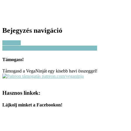
Bejegyzés navigáció
Búzasikér
Csokis-mogyorós vegán banánfagyi 3 összetevőből
Támogass!
Támogasd a VegaNinját egy kisebb havi összeggel!
patreon.com/veganinja
Hasznos linkek:
Lájkolj minket a Facebookon!