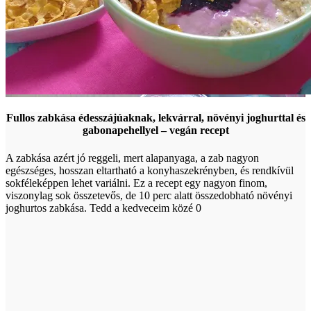
Fullos zabkása édesszájúaknak, lekvárral, növényi joghurttal és
gabonapehellyel – vegán recept
A zabkása azért jó reggeli, mert alapanyaga, a zab nagyon
egészséges, hosszan eltartható a konyhaszekrényben, és rendkívül
sokféleképpen lehet variálni. Ez a recept egy nagyon finom,
viszonylag sok összetevős, de 10 perc alatt összedobható növényi
joghurtos zabkása. Tedd a kedveceim közé 0