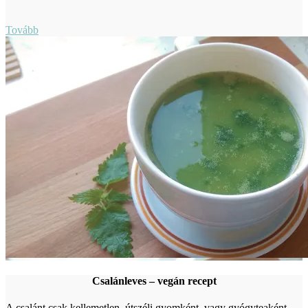
Tovább
Csalánleves – vegán recept
A csalánt csak kellemetlen, útszéli gyomként, vagy gyógyteaként