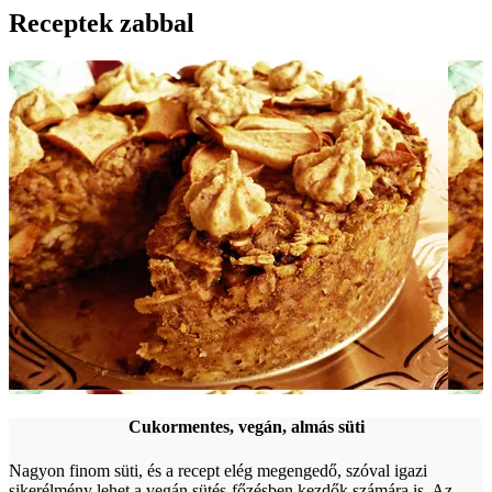
Receptek zabbal
Cukormentes, vegán, almás süti
Nagyon finom süti, és a recept elég megengedő, szóval igazi
sikerélmény lehet a vegán sütés-főzésben kezdők számára is. Az