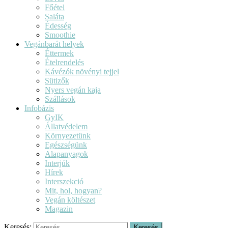
Főétel
Saláta
Édesség
Smoothie
Vegánbarát helyek
Éttermek
Ételrendelés
Kávézók növényi tejjel
Sütizők
Nyers vegán kaja
Szállások
Infobázis
GyIK
Állatvédelem
Környezetünk
Egészségünk
Alapanyagok
Interjúk
Hírek
Interszekció
Mit, hol, hogyan?
Vegán költészet
Magazin
Keresés: